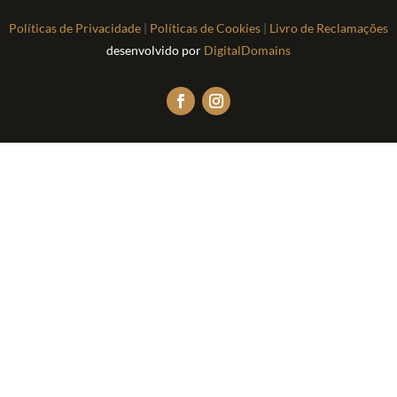
Políticas de Privacidade
|
Políticas de Cookies
|
Livro de Reclamações
desenvolvido por
DigitalDomains