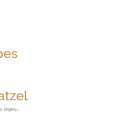
INICIO
SOBRE NÓS
EVENTOS
CATER
pes
tzel
. Highly...